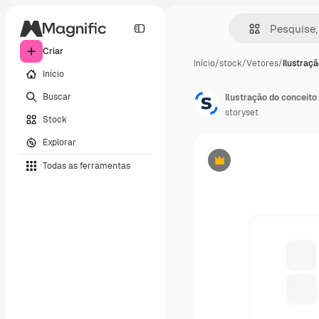
Criar
Início
/
stock
/
Vetores
/
Ilustraç
Início
Buscar
Ilustração do conceit
storyset
Stock
Explorar
Todas as ferramentas
Premium