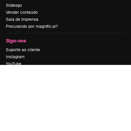
Slidesgo
Vender conteúdo
Sala de imprensa
Procurando por magnific.ai?
Siga-nos
Suporte ao cliente
Instagram
YouTube
LinkedIn
TikTok
Discord
X
Reddit
Copyright © 2010-
2026
Freepik Company S.L.U.
Todos os direitos
reservados
.