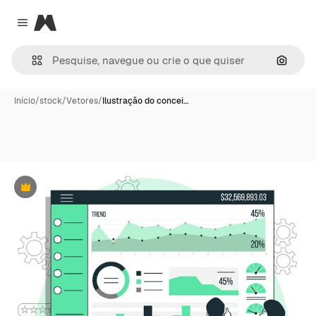
Magnific
Close menu
Pesqui
Início
/
stock
/
Vetores
/
Ilustração do concei…
Premium