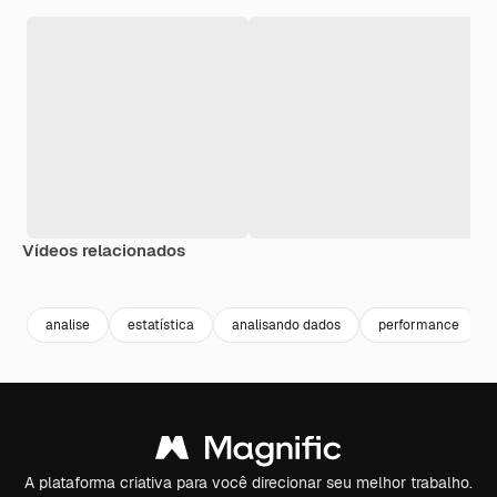
Vídeos relacionados
Premium
Premium
Premium
Premium
analise
estatística
analisando dados
performance
A plataforma criativa para você direcionar seu melhor trabalho.