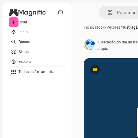
Criar
Início
/
stock
/
Vetores
/
Ilustraçã
Início
Buscar
Ilustração do dia da ba
stupic
Stock
Explorar
Todas as ferramentas
Premium