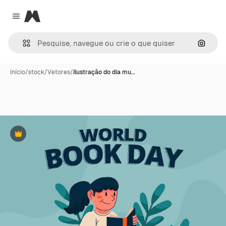
Magnific
Close menu
Pesqui
Início
/
stock
/
Vetores
/
Ilustração do dia mu…
Premium