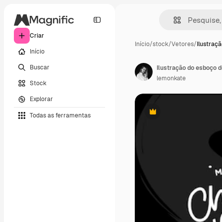
Criar
Início
/
stock
/
Vetores
/
Ilustraç
Início
Buscar
Ilustração do esboço d
lemonkate
Stock
Explorar
Todas as ferramentas
Premium