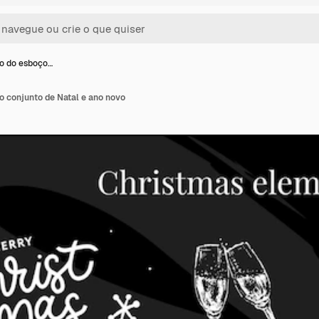
ão do esboço…
o conjunto de Natal e ano novo