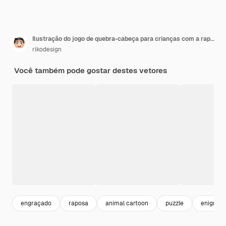
Ilustração do jogo de quebra-cabeça para crianças com a raposa fofa
rikodesign
Você também pode gostar destes vetores
engraçado
raposa
animal cartoon
puzzle
enigma