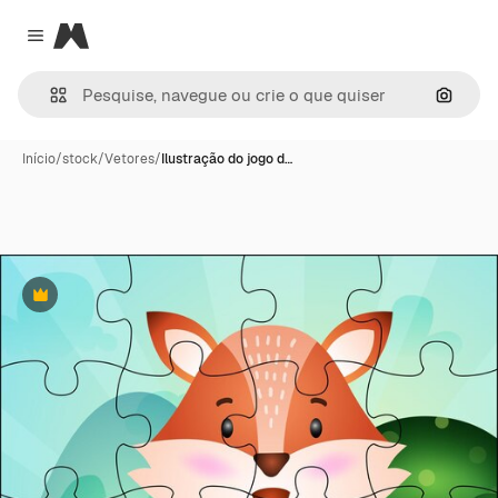
Magnific
Close menu
Pesqui
Início
/
stock
/
Vetores
/
Ilustração do jogo d…
Premium