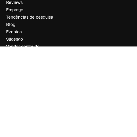
Reviews
Emprego
Tendências de pesquisa
Blog
Eventos
Slidesgo
Vender conteúdo
Sala de imprensa
Procurando por magnific.ai?
Siga-nos
Suporte ao cliente
Instagram
YouTube
LinkedIn
TikTok
Discord
X