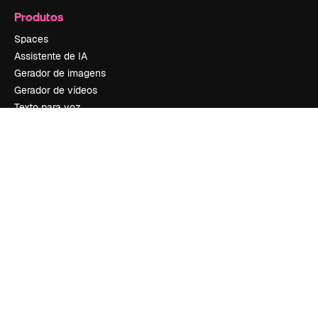
Produtos
Spaces
Assistente de IA
Gerador de imagens
Gerador de vídeos
Texto para voz
Conteúdo de stock
MCP para Claude/ChatGPT
New
Agentes
New
API
App móvel
Todas as ferramentas
Começar
Academy
Documentação
Atendimento
Termos e condições