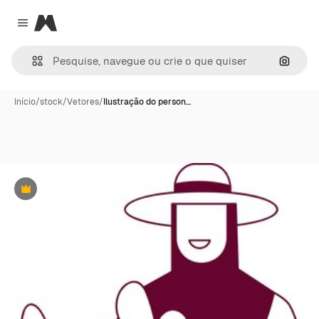
Magnific
Close menu
Pesqui
Início
/
stock
/
Vetores
/
Ilustração do person…
Premium