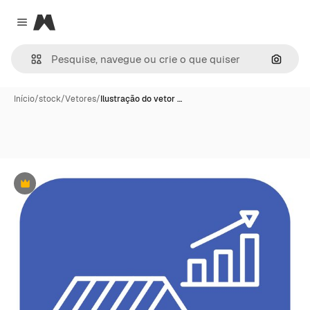
Magnific
Close menu
Pesqui
Início
/
stock
/
Vetores
/
Ilustração do vetor …
Premium