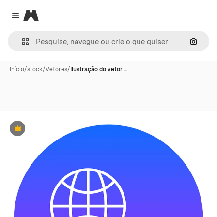
Magnific
Close menu
Pesqui
Início
/
stock
/
Vetores
/
Ilustração do vetor …
Premium