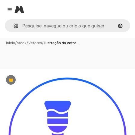
Magnific
Close menu
Pesqui
Início
/
stock
/
Vetores
/
Ilustração do vetor …
Premium