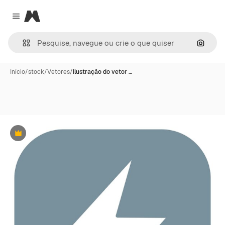
Magnific
Close menu
Pesqui
Início
/
stock
/
Vetores
/
Ilustração do vetor …
Premium