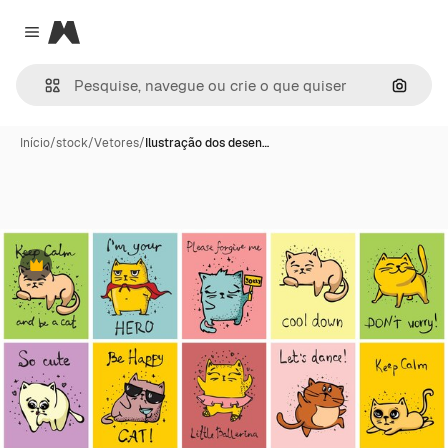
Magnific
Close menu
Pesqui
Início
/
stock
/
Vetores
/
Ilustração dos desen…
Premium