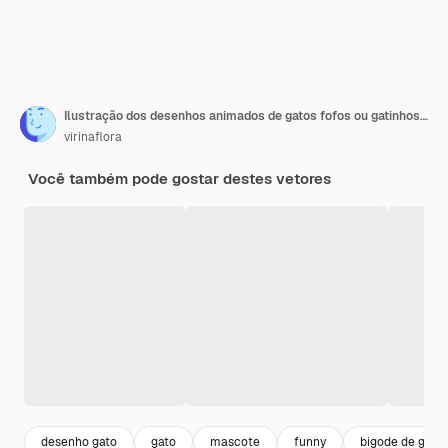
Ilustração dos desenhos animados de gatos fofos ou gatinhos de estimação em estilo simples
virinaflora
Você também pode gostar destes vetores
desenho gato
gato
mascote
funny
bigode de gato