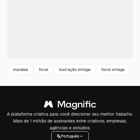
mandala
floral
ilustração vintage
floral vintage
es
A plataforma criativa para você direcionar seu melhor trabalho.
Mais de 1 milhão de assinantes entre criativos, empresas,
agências e estúdios.
Português