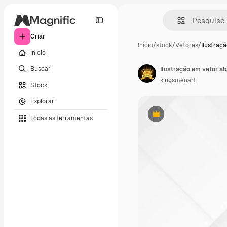
Criar
Início
/
stock
/
Vetores
/
Ilustraç
Início
Buscar
Ilustração em vetor a
kingsmenart
Stock
Explorar
Todas as ferramentas
Premium