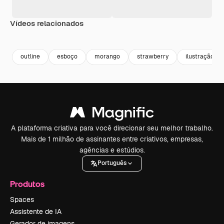
Vídeos relacionados
Premium
Premium
Gerado por IA
Premium
Premium
Gerado por 
outline
esboço
morango
strawberry
ilustração vi
A plataforma criativa para você direcionar seu melhor trabalho.
Mais de 1 milhão de assinantes entre criativos, empresas,
agências e estúdios.
Português
Produtos
Spaces
Assistente de IA
Gerador de imagens