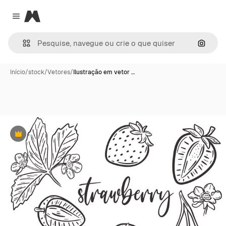
Magnific
Close menu
Pesqui
Início
/
stock
/
Vetores
/
Ilustração em vetor …
Premium