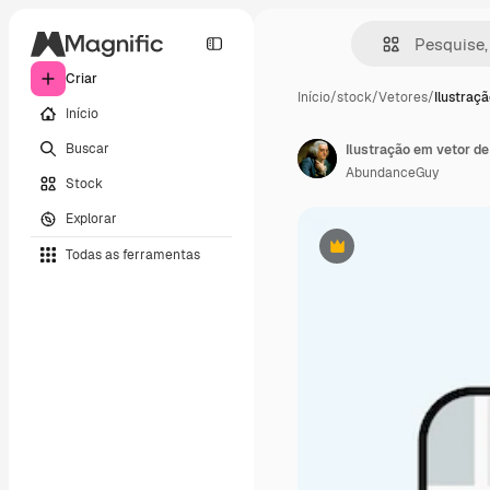
Criar
Início
/
stock
/
Vetores
/
Ilustraç
Início
Buscar
Ilustração em vetor de
AbundanceGuy
Stock
Explorar
Todas as ferramentas
Premium