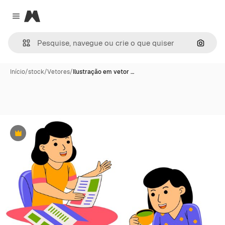
Magnific
Close menu
Pesqui
Início
/
stock
/
Vetores
/
Ilustração em vetor …
Premium