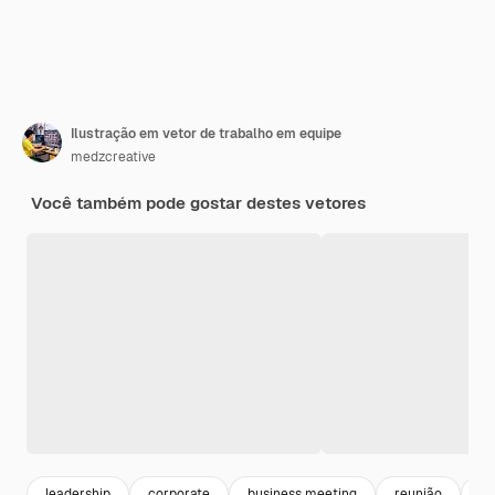
Ilustração em vetor de trabalho em equipe
medzcreative
Você também pode gostar destes vetores
leadership
corporate
business meeting
reunião
me