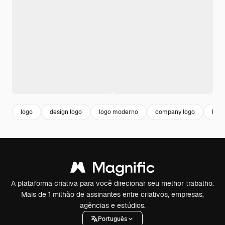
logo
design logo
logo moderno
company logo
logo
A plataforma criativa para você direcionar seu melhor trabalho.
Mais de 1 milhão de assinantes entre criativos, empresas,
agências e estúdios.
Português