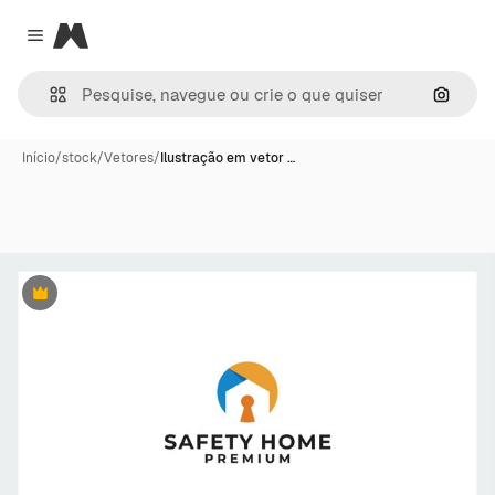
Magnific
Close menu
Pesqui
Início
/
stock
/
Vetores
/
Ilustração em vetor …
Premium