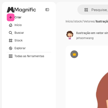
Criar
Início
/
stock
/
Vetores
/
Ilustraç
Início
Buscar
Ilustração em vetor s
jehsomwang
Stock
Explorar
Todas as ferramentas
Premium