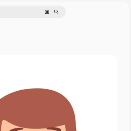
Pesquisar por imagem
Buscar