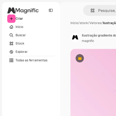
Criar
Início
/
stock
/
Vetores
/
Ilustraç
Início
Buscar
Ilustração gradiente 
magnific
Stock
Explorar
Todas as ferramentas
Premium