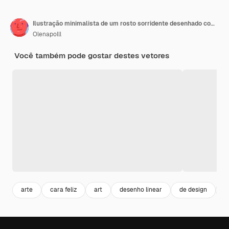
Ilustração minimalista de um rosto sorridente desenhado com uma única linha com um simples
Olenapolll
Você também pode gostar destes vetores
arte
cara feliz
art
desenho linear
de design
a