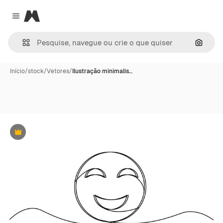
Magnific
Close menu
Pesqui
Início
/
stock
/
Vetores
/
Ilustração minimalis…
Premium