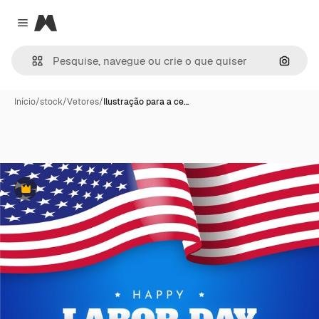
Magnific
Close menu
Pesqui
Início
/
stock
/
Vetores
/
Ilustração para a ce…
Premium