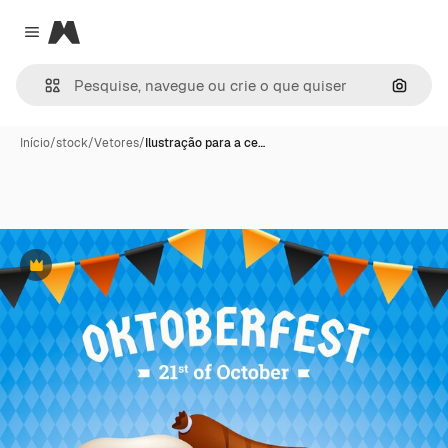
Magnific
Close menu
Pesqui
Início
/
stock
/
Vetores
/
Ilustração para a ce…
Premium