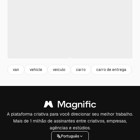
van
vehicle
veiculo
carro
carro de entrega
c
A plataforma criativa para você direcionar seu melhor trabalho.
Mais de 1 milhão de assinantes entre criativos, empresas,
agências e estúdios.
Português