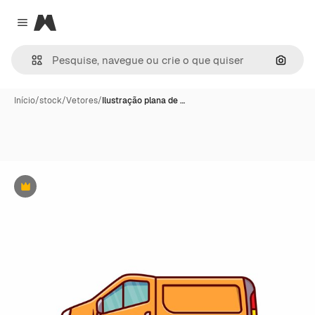
Magnific
Close menu
Pesqui
Início
/
stock
/
Vetores
/
Ilustração plana de …
Premium