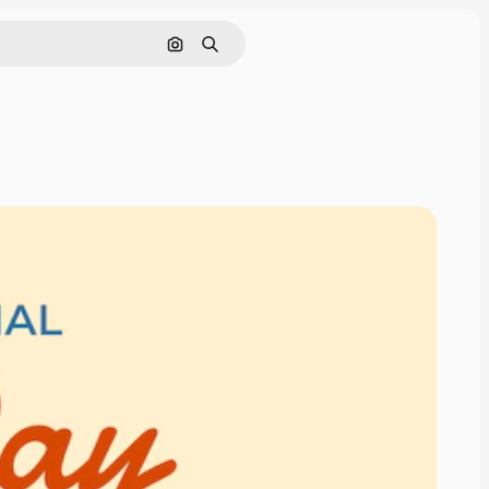
Pesquisar por imagem
Buscar