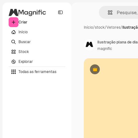
Criar
Início
/
stock
/
Vetores
/
Ilustraçã
Início
Buscar
Ilustração plana de dia
magnific
Stock
Explorar
Todas as ferramentas
Premium