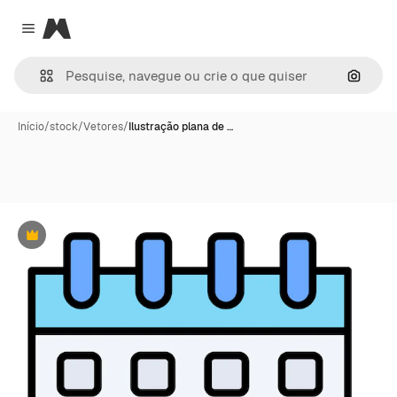
Magnific
Close menu
Pesqui
Início
/
stock
/
Vetores
/
Ilustração plana de …
Premium