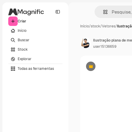
Criar
Início
/
stock
/
Vetores
/
Ilustraçã
Início
Buscar
user15136659
Stock
Explorar
Todas as ferramentas
Premium