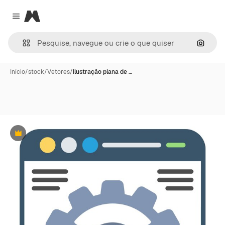
Magnific
Close menu
Pesqui
Início
/
stock
/
Vetores
/
Ilustração plana de …
Premium