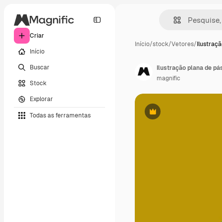
Criar
Início
/
stock
/
Vetores
/
Ilustraçã
Início
Buscar
Ilustração plana de pá
magnific
Stock
Explorar
Todas as ferramentas
Premium