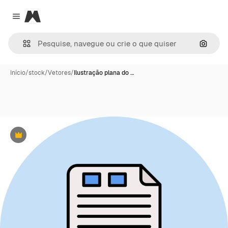
Magnific
Close menu
Pesqui
Início
/
stock
/
Vetores
/
Ilustração plana do …
Premium