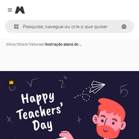
Magnific
Close menu
Pesqui
Início
/
stock
/
Vetores
/
Ilustração plana do …
Premium