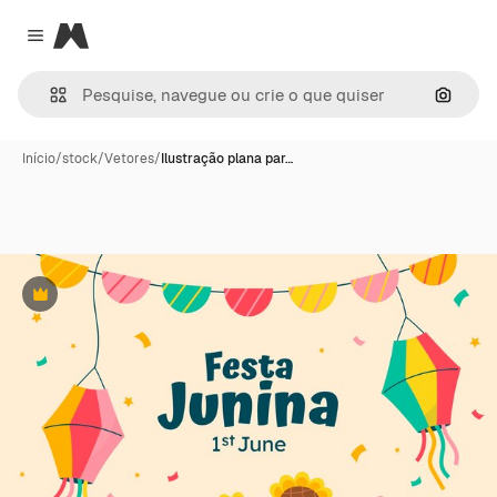
Magnific
Close menu
Pesqui
Início
/
stock
/
Vetores
/
Ilustração plana par…
Premium