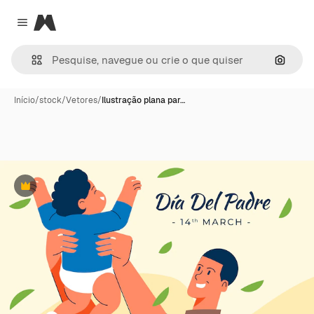
Magnific
Close menu
Pesqui
Início
/
stock
/
Vetores
/
Ilustração plana par…
Premium