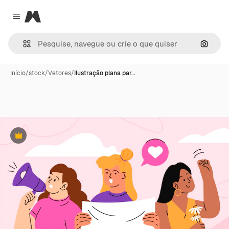
Magnific
Close menu
Pesqui
Início
/
stock
/
Vetores
/
Ilustração plana par…
Premium