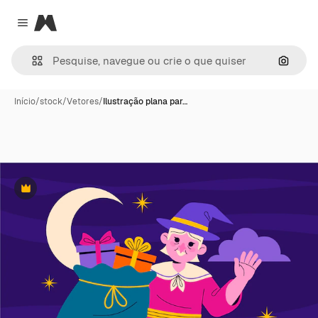
Magnific
Close menu
Pesqui
Início
/
stock
/
Vetores
/
Ilustração plana par…
Premium