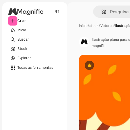
Criar
Início
/
stock
/
Vetores
/
Ilustraçã
Início
Buscar
Ilustração plana para 
magnific
Stock
Explorar
Todas as ferramentas
Premium