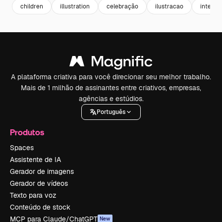
children
illustration
celebração
ilustracao
interna
A plataforma criativa para você direcionar seu melhor trabalho.
Mais de 1 milhão de assinantes entre criativos, empresas,
agências e estúdios.
Português
Produtos
Spaces
Assistente de IA
Gerador de imagens
Gerador de vídeos
Texto para voz
Conteúdo de stock
MCP para Claude/ChatGPT
New