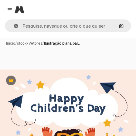
Magnific
Close menu
Pesqui
Início
/
stock
/
Vetores
/
Ilustração plana par…
Premium