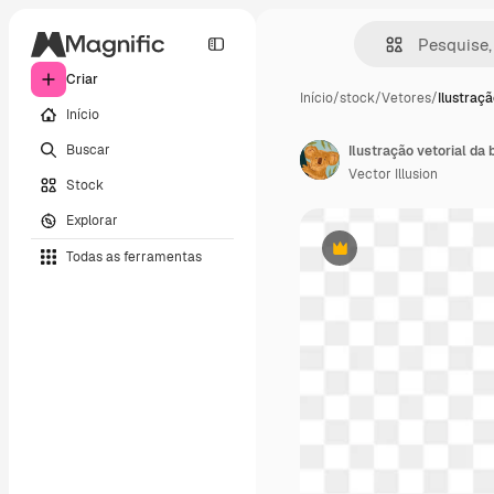
Criar
Início
/
stock
/
Vetores
/
Ilustraçã
Início
Buscar
Ilustração vetorial da
Vector Illusion
Stock
Explorar
Todas as ferramentas
Premium