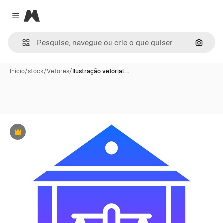
Magnific
Close menu
Pesqui
Início
/
stock
/
Vetores
/
Ilustração vetorial …
Premium