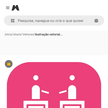
Magnific
Close menu
Pesqui
Início
/
stock
/
Vetores
/
Ilustração vetorial …
Premium