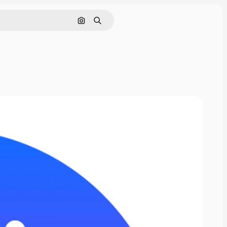
Pesquisar por imagem
Buscar