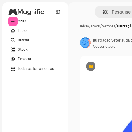
Criar
Início
/
stock
/
Vetores
/
Ilustraçã
Início
Buscar
Ilustração vetorial da
Vectoristock
Stock
Explorar
Todas as ferramentas
Premium