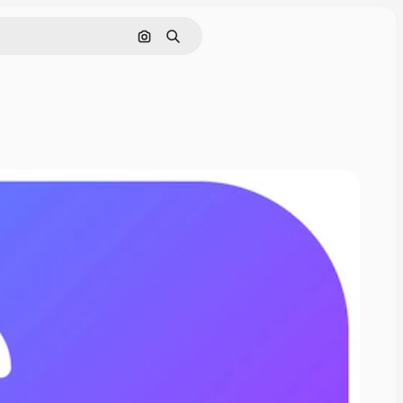
Pesquisar por imagem
Buscar