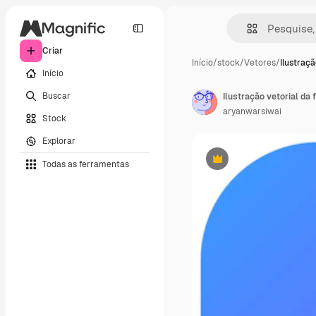
Criar
Início
/
stock
/
Vetores
/
Ilustraçã
Início
Buscar
Ilustração vetorial da 
aryanwarsiwai
Stock
Explorar
Todas as ferramentas
Premium