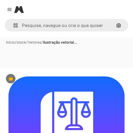
Magnific
Close menu
Pesqui
Início
/
stock
/
Vetores
/
Ilustração vetorial …
Premium