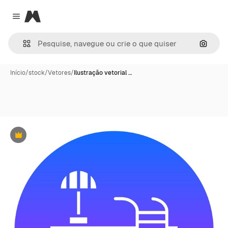
Magnific
Close menu
Pesqui
Início
/
stock
/
Vetores
/
Ilustração vetorial …
Premium