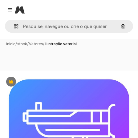
Magnific
Close menu
Pesqui
Início
/
stock
/
Vetores
/
Ilustração vetorial …
Premium