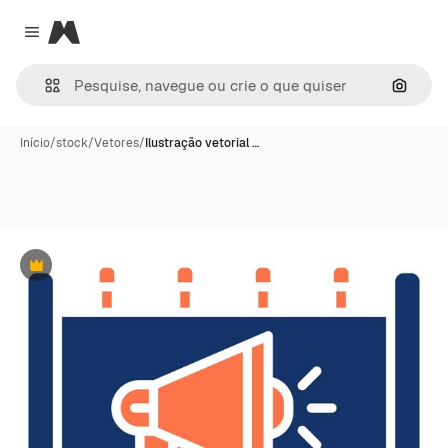
Magnific
Close menu
Pesqui
Início
/
stock
/
Vetores
/
Ilustração vetorial …
Premium