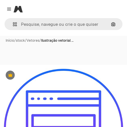
Magnific
Close menu
Pesqui
Início
/
stock
/
Vetores
/
Ilustração vetorial …
Premium