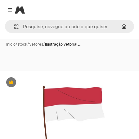
Magnific
Close menu
Pesqui
Início
/
stock
/
Vetores
/
Ilustração vetorial …
Premium