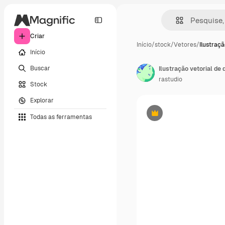
Criar
Início
/
stock
/
Vetores
/
Ilustraçã
Início
Buscar
Ilustração vetorial de
rastudio
Stock
Explorar
Todas as ferramentas
Premium